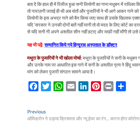
बता दें कि हाल ही में रिलीज हुआ सनी लियोनी का गाना मधुबन में राधिका वि
तो नाराज़गी जताई ही थी अब संतों और पुजारियों ने भी आगे आकर गाने को 
लियोनी के इस अभद्र गाने को बैन किया जाए साथ ही उसके खिलाफ एक्शन
यदि ‘सरकार ने उनकी दोनों बातें नहीं मानी तो वो मदद के लिए कोर्ट का
से यदि सनी नी अपने अश्लील सीन नहीं हटाए और माफ़ी नहीं माँगी तो उसे द
यह भी पढ़ें:
सम्मानित किये गये हिन्दूराव अस्पताल के डॉक्टर
मथुरा के पुजारियों ने भी खोला मोर्चा:
मथुरा के पुजारियों ने सनी के मधुबन 
और उनके नाम पर आधारित इस गाने में सनी के अश्लील नृत्य ने हिंदू भावन
मांग को लेकर पुजारी संगठन सामने आया है।
F
T
W
E
Li
Pi
Pr
S
ac
w
h
m
n
nt
in
h
e
itt
at
ai
ke
er
t
ar
Post
Previous
Previous
b
er
s
l
dI
es
e
post:
ओमिक्रोन ने उड़ाया क्रिसमस और न्यू ईयर का रंग… करना होगा कोरोना
navigation
o
A
n
t
o
p