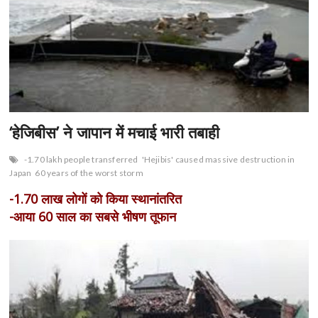
n
‘हेजिबीस’ ने जापान में मचाई भारी तबाही
-1.70 lakh people transferred
'Hejibis' caused massive destruction in
Japan
60 years of the worst storm
-1.70 लाख लोगों को किया स्थानांतरित
-आया 60 साल का सबसे भीषण तूफान