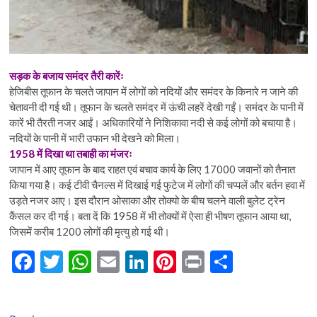
सड़क के बजाय समंदर तैरी कारेंः
हेजिबीस तूफान के चलते जापान में लोगों को नदियों और समंदर के किनारे न जाने की
चेतावनी दी गई थी। तूफान के चलते समंदर में ऊंची लहरें देखी गईं। समंदर के पानी में
कारें भी तैरती नजर आईं। अधिकारियों ने निशिकावा नदी से कई लोगों को बचाया है।
नदियों के पानी में भारी उफान भी देखने को मिला।
1958 में दिखा था तबाही का मंजरः
जापान में आए तूफान के बाद राहत एवं बचाव कार्य के लिए 17000 जवानों को तैनात
किया गया है। कई टीवी चैनल्स में दिखाई गई फुटेज में लोगों की चप्पलें और बर्तन हवा में
उड़ते नजर आए। इस दौरान ओसाका और तोक्यो के बीच चलने वाली बुलेट ट्रेन
कैंसल कर दी गई। बता दें कि 1958 में भी तोक्यों में ऐसा ही भीषण तूफान आया था,
जिसमें करीब 1200 लोगों की मृत्यु हो गई थी।
F
T
W
E
Li
Pi
Pr
S
ac
w
h
m
n
nt
in
h
e
itt
at
ai
ke
er
t
ar