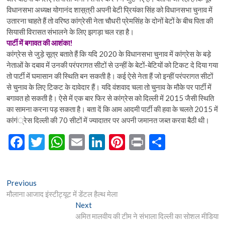
विधानसभा अध्यक्ष योगानंद शास़्त्री अपनी बेटी प्रियंका सिंह को विधानसभा चुनाव में
उतारना चाहते हैं तो वरिष्ठ कांग्रेसी नेता चौधरी प्रेमसिंह के दोनों बेटों के बीच पिता की
सियासी विरासत संभालने के लिए झगड़ा चल रहा है।
पार्टी में बगावत की आशंका!
कांग्रेस से जुड़े सूत्र बताते हैं कि यदि 2020 के विधानसभा चुनाव में कांग्रेस के बड़े
नेताओं के दबाव में उनकी परंपरागत सीटों से उन्हीं के बेटों-बेटियों को टिकट दे दिया गया
तो पार्टी में घमासान की स्थिति बन सकती है। कई ऐसे नेता हैं जो इन्हीं परंपरागत सीटों
से चुनाव के लिए टिकट के दावेदार हैं। यदि वंशवाद चला तो चुनाव के मौके पर पार्टी में
बगावत हो सकती है। ऐसे में एक बार फिर से कांग्रेस को दिल्ली में 2015 जैसी स्थिति
का सामना करना पड़ सकता है। बता दें कि आम आदमी पार्टी की हवा के चलते 2015 में
कांगं्रेस दिल्ली की 70 सीटों में ज्यादातर पर अपनी जमानत जब्त करवा बैठी थी।
F
T
W
E
Li
Pi
Pr
S
ac
w
h
m
n
nt
in
h
e
itt
at
ai
ke
er
t
ar
Post
Previous
Previous
b
er
s
l
dI
es
e
post:
मौलाना आजाद इंस्टीट्यूट में डेंटल हैल्थ मेला
navigation
o
A
n
t
Next
Next
post:
अमित मालवीय की टीम ने संभाला दिल्ली का सोशल मीडिया
o
p