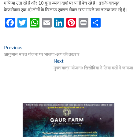
माफिया उठा रहे हैं और 10 गुना ज्यादा दामों पर पानी बेच रहे हैं। इसके बावजूद
केजरीवाल एक-दो लोगों के खिलाफ एक्शन लेकर छापा मारने का नाटक कर रहे हैं।
F
T
W
E
Li
Pi
Pr
S
ac
w
h
m
n
nt
in
h
e
itt
at
ai
ke
er
t
ar
Post
Previous
Previous
b
er
s
l
dI
es
e
post:
आयुष्मान भारत योजना पर भाजपा-आप की तकरार
navigation
o
A
n
t
Next
Next
post:
मुफ्त यात्रा योजनाः सिसोदिया ने लिया बसों में जायजा
o
p
k
p