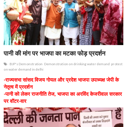
n
पानी की मांग पर भाजपा का मटका फोड़ प्रदर्शन
BJP's Demonstration
Demonstration on drinking water demand
protest
on water demand in delhi
-राज्यसभा सांसद विजय गोयल और प्रदेश भाजपा उपाध्यक्ष जेपी के
नेतृत्व में प्रदर्शन
-पानी को लेकर राजनीति तेज, भाजपा का अरविंद केजरीवाल सरकार
पर वॉटर-वार