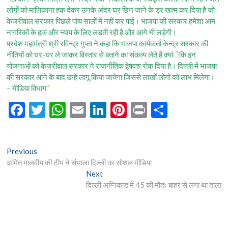
लोगों को मालिकाना हक देकर उनके अंदर घर छिन जाने के डर खत्म कर दिया है जो
केजरीवाल सरकार पिछले पांच सालों में नहीं कर पाई। भाजपा की सरकार हमेशा आम
नागरिकों के हक और न्याय के लिए लड़ती रही है और आगे भी लड़ेगी।
प्रदेश महामंत्री श्री रविन्द्र गुप्ता ने कहा कि भाजपा कार्यकर्ता केन्द्र सरकार की
नीतियों को घर-घर ले जाकर विस्तार से बताने का संकल्प लेते हैं क्यांेकि इन
योजनाओं को केजरीवाल सरकार ने राजनीतिक द्वेषवश रोक दिया है। दिल्ली में भाजपा
की सरकार आने के बाद उन्हें लागू किया जायेगा जिससे लाखों लोगों को लाभ मिलेगा।
– मीडिया विभाग”
“
F
T
W
E
Li
Pi
Pr
S
ac
w
h
m
n
nt
in
h
e
itt
at
ai
ke
er
t
ar
Post
Previous
Previous
b
er
s
l
dI
es
e
post:
अमित मालवीय की टीम ने संभाला दिल्ली का सोशल मीडिया
navigation
o
A
n
t
Next
Next
post:
दिल्ली अग्निकांड में 45 की मौतः बाहर से लगा था ताला
o
p
k
p