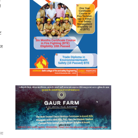
न
ट
कज
ला