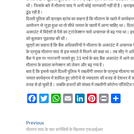
थी। जिसके बारे में मौलाना साद ने अभी कोई जानकारी नहीं दी है। क्राइम 
ढूंढ रही है।
दिल्ली पुलिस की क्राइम ब्रांच का कहना है कि मौलाना के खाते में कार
आयोजन से जुड़ा हुआ था तो सीधे जमात के खातों में आना चाहिए था। दिल्ली
अकाउंट में विदेशों से पैसे का ट्रांजेक्शन फ्लो अचानक से बढ़ गया था। इसक
को बुलाकर पूछताछ की थी।
सूत्रों का कहना है कि बैंक अधिकारियों ने मौलाना के अकाउंट में अचानक 
के प्रमुख मौलाना साद से इस मामले में मिलने को कहा था। तब सीए ने अध
बैंक ने इस पर नाराजगी जताते हुए 31 मार्च के बाद बैंक अकाउंट में आने 
मौलाना के हवाला कनेक्शन को लेकर और बढ़ गया है।
बता दें कि इससे पहले दिल्ली पुलिस ने तबलीगी जमात के प्रमुख मौलाना स
जमात कार्यक्रम में शामिल हुए लोगों में से ज्यादातर की वजह से देशभर म
वजह से हो चुकी है। जबकि हजारों की संख्या में तबलीगी कोरोना पॉजिटिव प
F
T
W
E
Li
Pi
Pr
S
ac
w
h
m
n
nt
in
h
e
itt
at
ai
ke
er
t
ar
Post
Previous
Previous
b
er
s
l
dI
es
e
post:
मौलाना साद के चार करीबियों के खिलाफ एफआईआर
navigation