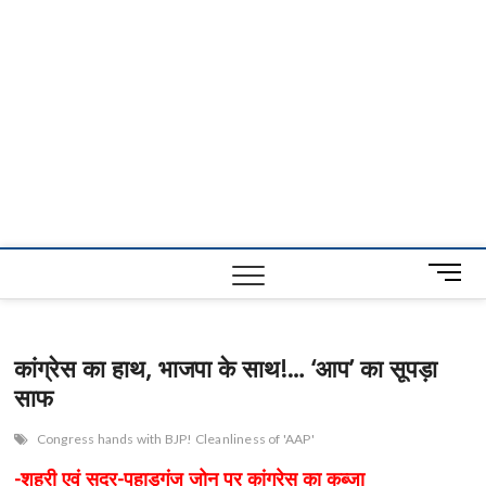
M
e
n
u
कांग्रेस का हाथ, भाजपा के साथ!… ‘आप’ का सूपड़ा
B
साफ
u
t
t
Congress hands with BJP! Cleanliness of 'AAP'
o
-शहरी एवं सदर-पहाड़गंज जोन पर कांग्रेस का कब्जा