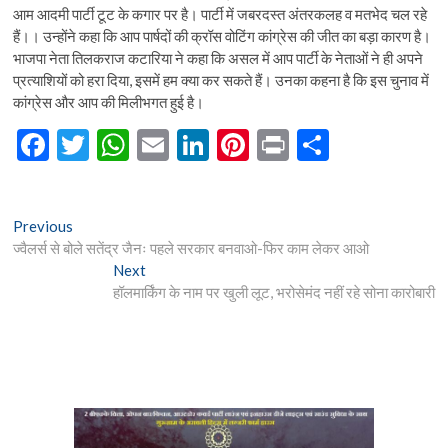
आम आदमी पार्टी टूट के कगार पर है। पार्टी में जबरदस्त अंतरकलह व मतभेद चल रहे
हैं।। उन्होंने कहा कि आप पार्षदों की क्रॉस वोटिंग कांग्रेस की जीत का बड़ा कारण है।
भाजपा नेता तिलकराज कटारिया ने कहा कि असल में आप पार्टी के नेताओं ने ही अपने
प्रत्याशियों को हरा दिया, इसमें हम क्या कर सकते हैं। उनका कहना है कि इस चुनाव में
कांग्रेस और आप की मिलीभगत हुई है।
F
T
W
E
Li
Pi
Pr
S
ac
w
h
m
n
nt
in
h
e
itt
at
ai
ke
er
t
ar
Post
Previous
Previous
b
er
s
l
dI
es
e
post:
ज्वैलर्स से बोले सतेंद्र जैनः पहले सरकार बनवाओ-फिर काम लेकर आओ
navigation
o
A
n
t
Next
Next
post:
हॉलमार्किंग के नाम पर खुली लूट, भरोसेमंद नहीं रहे सोना कारोबारी
o
p
k
p