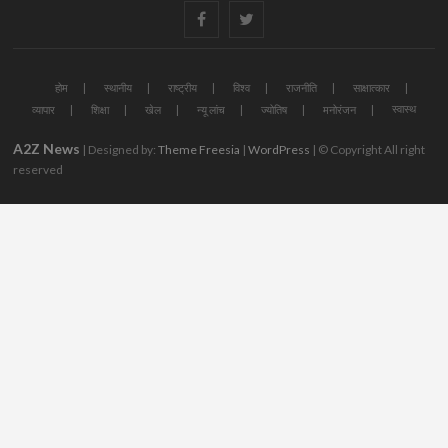
#
#
होम
स्थानीय
राष्ट्रीय
विश्व
राजनीति
साक्षात्कार
स्वास्थ
व्यापार
शिक्षा
खेल
न्यू लांच
ज्योतिष
मनोरंजन
A2Z News
| Designed by:
Theme Freesia
|
WordPress
| © Copyright All right
reserved