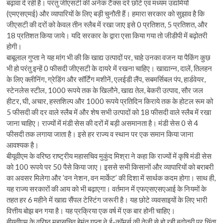
बढ़ावा दे रही है। परंतु जीएसटी की अनेक टैक्स दरें छोटे एवं मध्यम उद्यमियों
(एमएसएमई) और व्यापारियों के लिए बड़ी चुनौती हैं। हमारा सरकार को सुझाव है कि
जीएसटी की दरों को केवल तीन स्लैब में रखा जाए इसे 0 प्रतिशत, 5 प्रतिशत, और
18 प्रतिशत किया जाये। यदि सरकार के द्वारा एसा किया गया तो जीडीपी में बढ़ोतरी
होगी।
बाबूलाल गुप्ता ने यह मांग भी की कि खाद्य उत्पादों पर, चाहे उनका वजन या पैकिंग कुछ
भी हो परंतु इन्हें 0 फीसदी जीएसटी के दायरे में रखना चाहिए। खाद्यान्न, दालें, तिलहन
के लिए क्लीनिंग, ग्रेडिंग और सॉर्टिंग मशीनें, एलईडी लैंप, सबमर्सिबल पंप, हार्डवेयर,
स्टेनलेस स्टील, 1000 रूपये तक के खिलौने, खाद्य तेल, बेकरी उत्पाद, सौर जल
हीटर, घी, अचार, हस्तशिल्प और 1000 रूपये प्रतिदिन किराये तक के होटल रूम को
5 फीसदी की दर वाले स्लैब में और शेष सभी उत्पादों को 18 फीसदी वाले स्लैब में रखा
जाना चाहिए। राज्यों में मंडी सेस की दरों में बड़ी असमानता है। मंडी सेस 0 से 4
फीसदी तक लगाया जाता है। इसे हर राज्य व स्थान पर एक समान किया जाना
आवश्यक है।
बीयूवीएम के वरिष्ठ राष्ट्रीय महासचिव मुकुंद मिश्रा ने कहा कि राज्यों में कृषि मंडी सेस
को 100 रूपये पर 50 पैसे किया जाए। इससे सभी किसानों और व्यापारियों को बराबरी
का अवसर मिलेगा और ’वन नेशन, वन मार्केट’ की दिशा में सार्थक कदम होगा। साथ ही,
यह राज्य सरकारों की आय को भी बढ़ाएगा। वर्तमान में एफएसएसएआई के नियमों के
तहत हर 6 महीने में खाद्य सैंपल टेस्टिंग जरूरी है। यह छोटे व्यवसाइयों के लिए भारी
वित्तीय बोझ बन गया है। यह प्रक्रिया एक वर्ष में एक बार होनी चाहिए।
बीयूवीएम के वरिष्ठ महासचिव हेमंत गुप्ता ने ई-कॉमर्स की तेजी से हो रही बढ़ोतरी पर चिंता