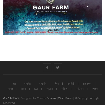
#
#
होम
स्थानीय
राष्ट्रीय
विश्व
राजनीति
साक्षात्कार
स्वास्थ
व्यापार
शिक्षा
खेल
न्यू लांच
ज्योतिष
मनोरंजन
A2Z News
| Designed by:
Theme Freesia
|
WordPress
| © Copyright All right
reserved