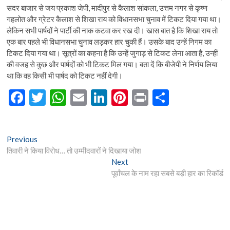
सदर बाजार से जय प्रकाश जेपी, मादीपुर से कैलाश सांकला, उत्तम नगर से कृष्ण
गहलोत और ग्रेटर कैलाश से शिखा राय को विधानसभा चुनाव में टिकट दिया गया था।
लेकिन सभी पार्षदों ने पार्टी की नाक कटवा कर रख दी। खास बात है कि शिखा राय तो
एक बार पहले भी विधानसभा चुनाव लड़कर हार चुकी हैं। उसके बाद उन्हें निगम का
टिकट दिया गया था। सूत्रों का कहना है कि उन्हें जुगाड़ से टिकट लेना आता है, उन्हीं
की वजह से कुछ और पार्षदों को भी टिकट मिल गया। बता दें कि बीजेपी ने निर्णय लिया
था कि वह किसी भी पार्षद को टिकट नहीं देगी।
F
T
W
E
Li
Pi
Pr
S
ac
w
h
m
n
nt
in
h
e
itt
at
ai
ke
er
t
ar
Post
Previous
Previous
b
er
s
l
dI
es
e
post:
तिवारी ने किया विरोध… तो उम्मीदवारों ने दिखाया जोश
navigation
o
A
n
t
Next
Next
post:
पूर्वांचल के नाम रहा सबसे बड़ी हार का रिकॉर्ड
o
p
k
p