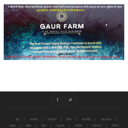
#
#
होम
स्थानीय
राष्ट्रीय
विश्व
राजनीति
साक्षात्कार
स्वास्थ
व्यापार
शिक्षा
खेल
न्यू लांच
ज्योतिष
मनोरंजन