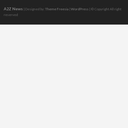
A2Z News
| Designed by:
Theme Freesia
|
WordPress
| © Copyright All right
reserved