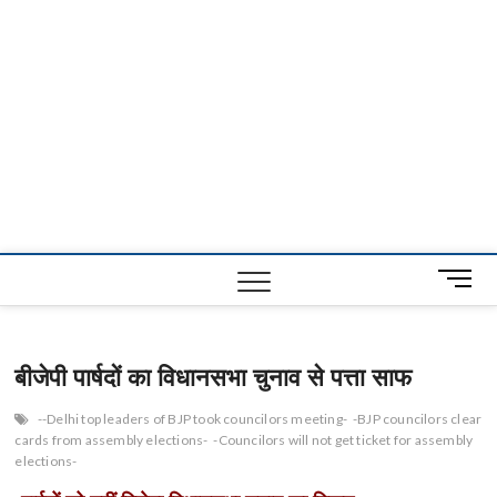
M
e
n
u
बीजेपी पार्षदों का विधानसभा चुनाव से पत्ता साफ
B
u
--Delhi top leaders of BJP took councilors meeting-
-BJP councilors clear
t
cards from assembly elections-
-Councilors will not get ticket for assembly
t
elections-
o