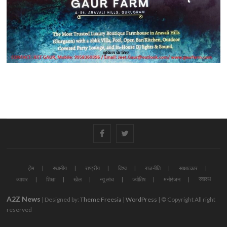
#
#
होम
स्थानीय
राष्ट्रीय
विश्व
राजनीति
साक्षात्कार
स्वास्थ
व्यापार
शिक्षा
खेल
न्यू लांच
ज्योतिष
मनोरंजन
A2Z News
| Designed by:
Theme Freesia
|
WordPress
| © Copyright All right
reserved