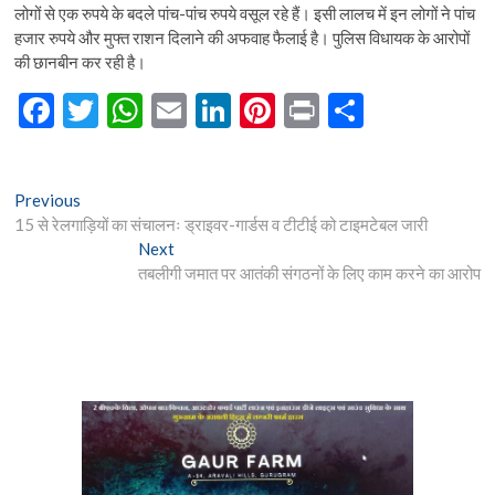
लोगों से एक रुपये के बदले पांच-पांच रुपये वसूल रहे हैं। इसी लालच में इन लोगों ने पांच
हजार रुपये और मुफ्त राशन दिलाने की अफवाह फैलाई है। पुलिस विधायक के आरोपों
की छानबीन कर रही है।
F
T
W
E
Li
Pi
Pr
S
ac
w
h
m
n
nt
in
h
e
itt
at
ai
ke
er
t
ar
Post
Previous
Previous
b
er
s
l
dI
es
e
post:
15 से रेलगाड़ियों का संचालनः ड्राइवर-गार्डस व टीटीई को टाइमटेबल जारी
navigation
o
A
n
t
Next
Next
post:
तबलीगी जमात पर आतंकी संगठनों के लिए काम करने का आरोप
o
p
k
p