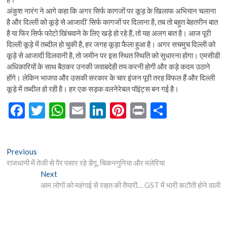
अंकुश नारंग ने आगे कहा कि अगर सिर्फ कागजों पर कूड़ के खिलाफ अभियान चलाना
है और दिल्ली को कूड़े से आजादी’ सिर्फ कागजों पर दिलाना है, तब तो बहुत बेहतरीन बात
है या फिर सिर्फ फोटो खिंचवाने के लिए खड़े हो रहे हैं, तो यह अलग बात है। आज पूरी
दिल्ली कूड़े में तब्दील हो चुकी है, हर जगह कूड़ा फैला हुआ है। अगर सचमुच दिल्ली को
कूड़े से आजादी दिलवानी है, तो जमीन पर इस स्थित स्थिति को सुधारना होगा। एमसीडी
अधिकारियों के साथ बैठकर उनकी जवाबदेही तय करनी होगी और कड़े कदम उठाने
होंगे। लेकिन भाजपा और उसकी सरकार के चार इंजन पूरी तरह विफल हैं और दिल्ली
कूड़े में तब्दील हो रही है। हर एक सड़क वलनेरेबल पॉइंट्स बन गई है।
F
T
W
E
Li
Pi
Pr
S
ac
w
h
m
n
nt
in
h
e
itt
at
ai
ke
er
t
ar
Post
Previous
Previous
b
er
s
l
dI
es
e
post:
राजधानी में तेजी से पैर पसार रहे डेंगू, चिकनगुनिया और मलेरिया
navigation
o
A
n
t
Next
Next
post:
आम लोगों को महंगाई से राहत की तैयारी… GST में भारी कटौती होने वाली
o
p
k
p