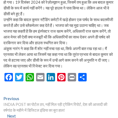
हो गया। 19 दिसंबर 2024 को रेज़ोल्यूशन हुआ, जिसमें तय हुआ कि अब बादल कुमार
डीसी के रूप में कार्य नहीं करेंगे। यह पूरे हाउस ने पास किया था। लेकिन आज भी वे
डीसी बने हुए हैं।
उन्होंने कहा कि बादल कुमार स्टैंडिंग कमेटी में खड़े होकर एक पार्षद के साथ बदतमीजी
करते हैं और उसे ब्लैकमेलर कह देते हैं। भाजपा को यह मुद्दा उठाना चाहिए था। जब
भाजपा यह कहती है कि हम इंस्पेक्टर राज खत्म करेंगे, अधिकारी राज खत्म करेंगे, तो
आज मेयर की ऐसी क्या मजबूरी थी कि अधिकारियों का साथ देकर अपने ही पार्षद को
दरकिनार कर दिया और हाउस स्थगित कर दिया।
अंकुश नारंग ने कहा कि मैं शोर नहीं मचा रहा था, सिर्फ अपनी बात रख रहा था। मैं
प्रस्ताव भी लेकर आया था जिसमें यह कहा गया था कि तुरंत प्रभाव से बादल कुमार को
पद से हटाया जाए और डीसी के रूप में उन्हें आगे काम करने की अनुमति न दी जाए।
लेकिन वह प्रस्ताव भी रिजेक्ट कर दिया गया।
F
T
W
E
Li
Pi
Pr
S
ac
w
h
m
n
nt
in
h
e
itt
at
ai
ke
er
t
ar
Post
Previous
Previous
b
er
s
l
dI
es
e
post:
INDIA POST का पोर्टल ठप, नहीं मिल रही ट्रैकिंग रिपोर्ट, देश की आजादी की
navigation
o
A
n
t
वर्षगांठ के महीने में डिजिटल इंडिया का बुरा हाल!
Next
Next