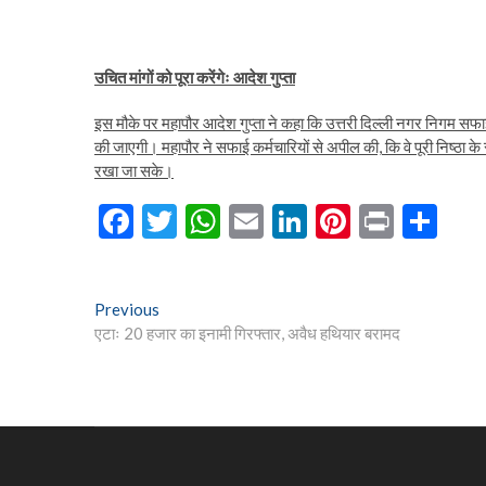
उचित मांगों को पूरा करेंगेः आदेश गुप्ता
इस मौके पर महापौर आदेश गुप्ता ने कहा कि उत्तरी दिल्ली नगर निगम सफा
की जाएगी। महापौर ने सफाई कर्मचारियों से अपील की, कि वे पूरी निष्ठ
रखा जा सके।
F
T
W
E
Li
Pi
Pr
S
ac
w
h
m
n
nt
in
h
e
itt
at
ai
ke
er
t
ar
Post
Previous
Previous
b
er
s
l
dI
es
e
post:
एटाः 20 हजार का इनामी गिरफ्तार, अवैध हथियार बरामद
navigation
o
A
n
t
o
p
k
p