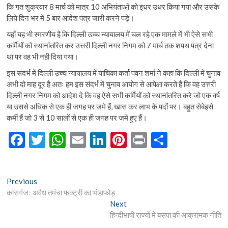
कि गत शुक्रवार 8 मार्च को मात्र 10 अभियंताओं को इधर उधर किया गया और उसके
लिये दिन भर में 5 बार आदेश पत्र जारी करने पड़े।
यहाँ यह भी स्मरणीय है कि दिल्ली उच्च न्यायालय में चल रहे एक मामले में भी ऐसे सभी
कर्मियों को स्थानांतरित कर उत्तरी दिल्ली नगर निगम को 7 मार्च तक शपथ पत्र देना
था पर वह भी नही दिया गया।
इस संदर्भ में दिल्ली उच्च न्यायालय में याचिका कर्ता पवन शर्मा ने कहा कि दिल्ली में चुनाव
अभी दो माह दूर है अतः हम इस संदर्भ में चुनाव आयोग से आपेक्षा करते हैं कि वह उत्तरी
दिल्ली नगर निगम को आदेश दे कि वह ऐसे सभी कर्मियों को स्थानांतरित करे जो एक वर्ष
या उससे अधिक से एक ही जगह पर जमे हैं, खास कर लाभ के पदों पर। बहुत सेबेइसे
कर्मी हैं जो 3 से 10 सालों से एक ही जगह पर जमे हुए हैं।
F
T
W
E
Li
Pi
Pr
S
ac
w
h
m
n
nt
in
h
e
itt
at
ai
ke
er
t
ar
Post
Previous
Previous
b
er
s
l
dI
es
e
post:
कासगंजः अवैध तमंचा फक्ट्री का भंडाफोड़
navigation
o
A
n
t
Next
Next
post:
हिन्दीभाषी राज्यों में बसपा की आक्रामक नीति
o
p