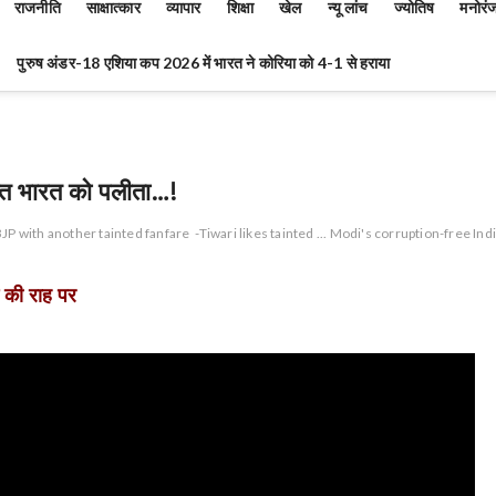
राजनीति
साक्षात्कार
व्यापार
शिक्षा
खेल
न्यू लांच
ज्योतिष
मनोरं
पुरुष अंडर-18 एशिया कप 2026 में भारत ने कोरिया को 4-1 से हराया
ुक्त भारत को पलीता…!
BJP with another tainted fanfare
-Tiwari likes tainted ... Modi's corruption-free Ind
 की राह पर