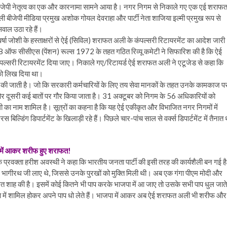
देश बीजेपी नेतृत्व का एक और कारनामा सामने आया है। नगर निगम से निकाले गए एक एई शराफ
ी बीजेपी मीडिया प्रमुख अशोक गोयल देवराहा और पार्टी नेता शाजिया इल्मी प्रमुख रूप से
सवाल उठा रहे हैं।
्षा जोशी के हस्ताक्षरों से ऐई (सिविल) शराफत अली के कंपल्सरी रिटायरमेंट का आदेश जारी
 ऑफ सीसीएस (पेंशन) रूल्स 1972 के तहत गठित रिव्यू कमेटी ने सिफारिश की है कि ऐई
कंपल्सरी रिटायरमेंट दिया जाए। निकाले गए/रिटायर्ड ऐई शराफत अली ने एटूजेड से कहा कि
 को लिख दिया था।
ठित की जाती है। जो कि सरकारी कर्मचारियों के लिए तय सेवा मानकों के तहत उनके कामकाज प
री और दूसरी कई बातों पर गौर किया जाता है। 31 अक्टूबर को निगम के 56 अधिकारियों को
ी का नाम शामिल है। सूत्रों का कहना है कि यह ऐई एकीकृत और विभाजित नगर निगमों में
ल्डिंग डिपार्टमेंट के खिलाड़ी रहे हैं। पिछले चार-पांच साल से वर्क्स डिपार्टमेंट में तैनात 
ा में आकर शरीफ हुए शराफत!
े प्रवक्ता हरीश अवस्थी ने कहा कि भारतीय जनता पार्टी की इसी तरह की कार्यशैली बन गई ह
भागीरथ जी लाए थे, जिससे उनके पुरखों को मुक्ति मिली थी। अब एक गंगा पीएम मोदी और
मित शाह की है। इसमें कोई कितने भी पाप करके भाजपा में आ जाए तो उसके सभी पाप धुल जाते
पा में शामिल होकर अपने पाप धो लेते हैं। भाजपा में आकर अब ऐई शराफत अली भी शरीफ और