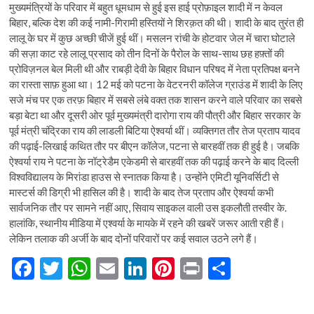
मुख्यमंत्रियों के परिवार में बहुत धूमधाम से हुई इस हाई प्रोफ़ाइल शादी में न केवल
बिहार, बल्कि देश की कई नामी-गिरामी हस्तियों ने शिरक़त की थी। शादी के बाद तुरंत ही
लालू के घर में कुछ अच्छी चीजें हुई थीं। मसलन रांची के होटवार जेल में चारा घोटाले
की सज़ा काट रहे लालू प्रसाद को तीन दिनों के पैरोल के साथ-साथ छह हफ़्तों की
प्रोविज़नल बेल मिली थी और राबड़ी देवी के बिहार विधान परिषद में नेता प्रतिपक्ष बनने
का रास्ता साफ़ हुआ था। 12 मई को पटना के वेटरनरी कॉलेज ग्राउंड में शादी के लिए
सजे मंच पर एक तरफ़ बिहार में सबसे लंबे वक्त तक शासन करने वाले परिवार का सबसे
बड़ा बेटा था और दूसरी ओर पूर्व मुख्यमंत्री दारोगा राय की पौत्री और बिहार सरकार के
पूर्व मंत्री चंद्रिका राय की लाडली बिटिया ऐश्वर्या थीं। व्यक्तिगत तौर तेज प्रताप यादव
की पढ़ाई-लिखाई कथित तौर पर बीएन कॉलेज, पटना से बारहवीं तक ही हुई है। जबकि
ऐश्वर्या राय ने पटना के नॉट्रेडैम एकेडमी से बारहवीं तक की पढ़ाई करने के बाद दिल्ली
विश्वविद्यालय के मिरांडा हाउस से स्नातक किया है। उन्होंने एमिटी यूनिवर्सिटी से
मास्टर्स की डिग्री भी हासिल की है। शादी के बाद तेज प्रताप और ऐश्वर्या कभी
सार्वजनिक तौर पर सामने नहीं आए, सिवाय साइकल वाली उस इकलौती तस्वीर के.
हालांकि, स्थानीय मीडिया में एश्वर्या के मायके में रहने की खबरें जरूर आती रही हैं।
लेकिन तलाक की अर्जी के बाद दोनों परिवारों पर कई सवाल उठने लगे हैं।
F
T
W
E
Li
Pi
Pr
S
ac
w
h
m
n
nt
in
h
e
itt
at
ai
ke
er
t
ar