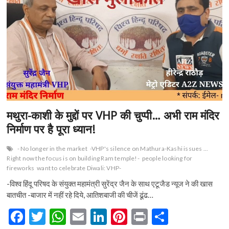
मथुरा-काशी के मुद्दों पर VHP की चुप्पी… अभी राम मंदिर
निर्माण पर है पूरा ध्यान!
- No longer in the market
-VHP's silence on Mathura-Kashi issues ...
Right now the focus is on building Ram temple!-
people looking for
fireworks
want to celebrate Diwali: VHP-
-विश्व हिंदू परिषद के संयुक्त महामंत्री सुरेंद्र जैन के साथ एटूजैड न्यूज ने की खास
बातचीत -बाजार में नहीं रहे दिये, आतिशबाजी की चीजें ढूंढ…
F
T
W
E
Li
Pi
Pr
S