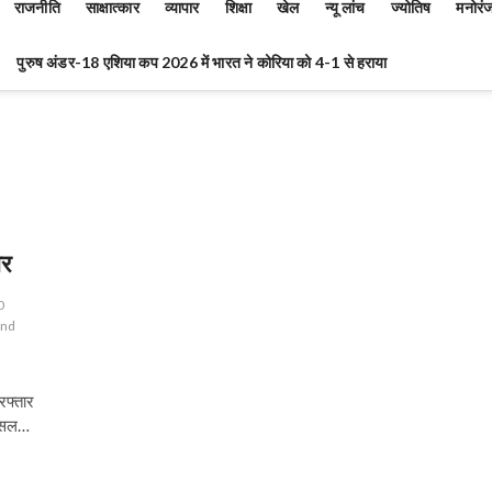
राजनीति
साक्षात्कार
व्यापार
शिक्षा
खेल
न्यू लांच
ज्योतिष
मनोरं
पुरुष अंडर-18 एशिया कप 2026 में भारत ने कोरिया को 4-1 से हराया
ार
0
and
रफ्तार
फैसल…