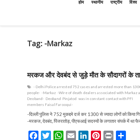
होम
स्थानीय
राष्ट्रीय
विश्व
Tag:
-Markaz
मरकज और देवबंद से जुड़े मौत के सौदागरों के त
- Delhi Police arrested 752 cases and arrested more than 130
people-
-Markaz
-Wire of death dealers associated with Markaz 
Deoband-
Deoband
Pinjatod
was in constant contact with PFI
members Faisal Farooqui-
-दिल्ली पुलिस ने 752 मुकद्दमे दर्ज कर 1300 से ज्यादा लोगों को किया गि
-मरकज, देवबंद, पिंजरातोड़, पीएफआई सदस्यों के लगातार संपर्क में था 
F
T
W
E
Li
Pi
Pr
S