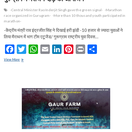
-Central Minister Rao Inderjit Singh gave the green signal-
-Marathon
race organized in Gurugram-
-More than 10 thousand youth participated in
marathon-
-केंद्रीय मंत्री राव इंद्रजीत सिंह ने दिखाई हरी झंडी -10 हजार से ज्यादा युवाओं ने
लिया मैराथन में भाग टीम एटूजैड/ गुरूग्राम राष्ट्रीय युवा दिवस…
F
T
W
E
Li
Pi
Pr
S
ac
w
h
m
n
nt
in
h
गुरुग्राम
View More
e
में
itt
at
ai
ke
er
t
ar
मैराथन
b
er
s
l
dI
es
e
दौड़
का
o
A
n
t
आयोजन
o
p
k
p