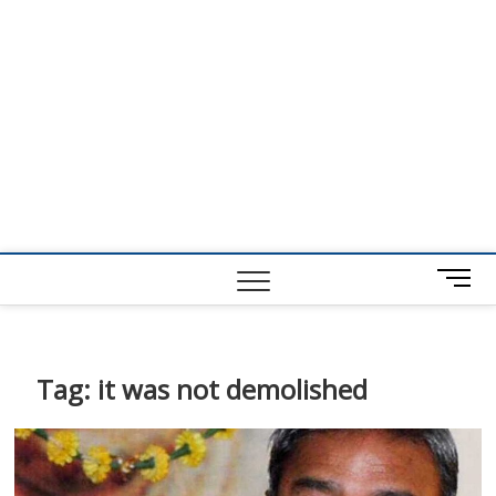
M
e
n
u
B
Tag:
it was not demolished
u
t
t
o