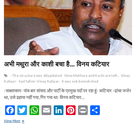
n
अभी मथुरा और काशी बचा है… विनय कटियार
- The structure was dilapidated
-Now Mathura and Kashi are left… Vinay
Katiyar-
had fallen: Vinay Katiyar-
it was not demolished
-साक्षात्कारः पांच बार सांसद और पार्टी के प्रमुख पदों पर रहा हूं- कटियार -ढांचा जर्जर
था, उसे ढहाया नहीं गया, गिर गया थाः विनय कटियार…
F
T
W
E
Li
Pi
Pr
S
ac
w
h
m
n
nt
in
h
अभी
View More
e
मथुरा
itt
at
ai
ke
er
t
ar
और