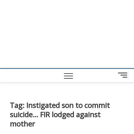
M
e
n
u
B
Tag:
Instigated son to commit
u
suicide… FIR lodged against
t
t
mother
o