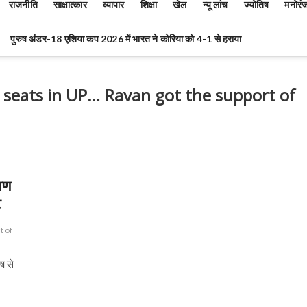
राजनीति
साक्षात्कार
व्यापार
शिक्षा
खेल
न्यू लांच
ज्योतिष
मनोरं
पुरुष अंडर-18 एशिया कप 2026 में भारत ने कोरिया को 4-1 से हराया
7 seats in UP… Ravan got the support of
वण
ट
t of
ष से