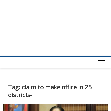
M
e
n
u
B
Tag:
claim to make office in 25
u
districts-
t
t
o