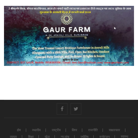
#
#
होम
स्थानीय
राष्ट्रीय
विश्व
राजनीति
साक्षात्कार
स्वास्थ
व्यापार
शिक्षा
खेल
न्यू लांच
ज्योतिष
मनोरंजन