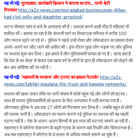
यह भी पढ़ेंः
मुरादाबादः कारोबारी डिल्लन ने कराया था दंगा… पत्नी-बेटी
गिरफ्तार
http://a2z-news.com/moradabad-businessman-dillan-
had-riot-wife-and-daughter-arrested/
घटना सेमवार सांय 8 बजे के आसपास की है। पथराव करने वाली भीड़ में महिलाएं भी
शामिल थीं। बताया जा रहा है कि संभाजी मार्ग पर स्थित एक मस्जिद में करीब 100
लोग नमाज पढ़ने जा रहे थे। पुलिस ने पहले उन्हें रोका और लॉकडाउन का हवाला देकर
अपने-अपने घर लौट जाने की अपील की। इस दौरान कुछ लोग भड़क गए और पुलिस
पर पथराव शुरू कर दिया। इस हमले में तीन पुलिसकर्मी घायल हो गए हैं। खास बात है
कि देश के हर क्षेत्र से केवल एक खास वर्ग के लोगों के द्वारा ही लॉकडाउन को तोड़ने की
बार-बार कोशिश की जा रही है।
यह भी पढ़ेंः
‘महामारी के मरकज’ और ट्रस्ट का हवाला नेटवर्क!
http://a2z-
news.com/tabligi-maulana-the-trust-and-hawala-networks/
पथराव की खबर पाकर मौके पर भारी संख्या में फोर्स पहुंच गई और लोगों को हटाया।
साथ ही घायल पुलिसकर्मियों को इलाज के लिए अस्पताल में भर्ती कराया गया है।
औरंगाबाद पुलिस ने अब तक 27 लोगों को गिरफ्तार कर लिया है। जबकि बहुत से लोगों
की तलाश जारी है। लॉकडाउन का पालन कराने गई पुलिस पर पथराव की यह पहली
घटना नहीं है। देश के अलग-अलग हिस्सों से इस तरह की घटनाएं सामने आ रही हैं।
महाराष्ट्र में कोरोना संक्रमण के बढ़ते ग्राफ के कारण वहां स्थिति और चिंताजनक है।
अब तक महाराष्ट्र में कोरोना के 8 हजार से अधिक मामले सामने आ चुके हैं।