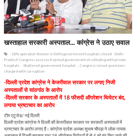
n
खस्ताहाल सरकारी अस्पताल… कांग्रेस ने उठाए सवाल
-18% operation theater in Delhi government hospitals closed
-Delhi
Pradesh Congress accuses Kejriwal government of colluding with private
hospitals-
-Shattered government hospital ... Congress raised questions-
charged with corruption-
-दिल्ली प्रदेश कांग्रेस ने केजरीवाल सरकार पर लगाए निजी
अस्पतालों से सांठगांठ के आरोप
-दिल्ली सरकार के अस्पतालों में 18 फीसदी ऑपरेशन थियेटर बंद,
लगाया भ्रष्टाचार का आरोप
टीम एटूजेड/ नई दिल्ली
दिल्ली प्रदेश कांग्रेस ने दिल्ली की केजरीवाल सरकार पर सरकारी अस्पतालों में
भ्रष्टाचार के आरोप लगाए हैं। कांग्रेस प्रदेश अध्यक्ष सुभाष चौपड़ा ने लोक नायक
अस्पताल में दिल्ली सरकार द्वारा 18 ऑपरेशन थियेटरों में से 4 को बंद किए जाने की