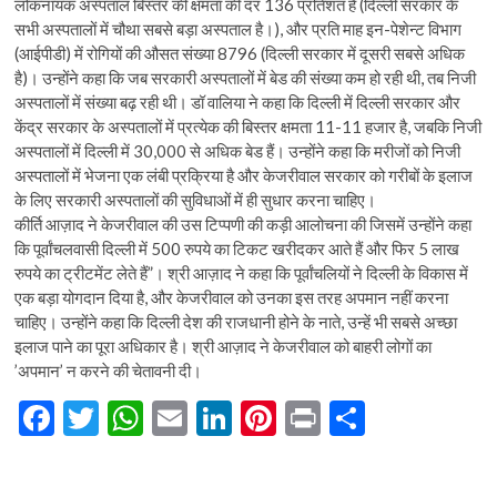
लोकनायक अस्पताल बिस्तर की क्षमता की दर 136 प्रतिशत है (दिल्ली सरकार के
सभी अस्पतालों में चौथा सबसे बड़ा अस्पताल है।), और प्रति माह इन-पेशेन्ट विभाग
(आईपीडी) में रोगियों की औसत संख्या 8796 (दिल्ली सरकार में दूसरी सबसे अधिक
है)। उन्होंने कहा कि जब सरकारी अस्पतालों में बेड की संख्या कम हो रही थी, तब निजी
अस्पतालों में संख्या बढ़ रही थी। डॉ वालिया ने कहा कि दिल्ली में दिल्ली सरकार और
केंद्र सरकार के अस्पतालों में प्रत्येक की बिस्तर क्षमता 11-11 हजार है, जबकि निजी
अस्पतालों में दिल्ली में 30,000 से अधिक बेड हैं। उन्होंने कहा कि मरीजों को निजी
अस्पतालों में भेजना एक लंबी प्रक्रिया है और केजरीवाल सरकार को गरीबों के इलाज
के लिए सरकारी अस्पतालों की सुविधाओं में ही सुधार करना चाहिए।
कीर्ति आज़ाद ने केजरीवाल की उस टिप्पणी की कड़ी आलोचना की जिसमें उन्होंने कहा
कि पूर्वांचलवासी दिल्ली में 500 रुपये का टिकट खरीदकर आते हैं और फिर 5 लाख
रुपये का ट्रीटमेंट लेते हैं”। श्री आज़ाद ने कहा कि पूर्वांचलियों ने दिल्ली के विकास में
एक बड़ा योगदान दिया है, और केजरीवाल को उनका इस तरह अपमान नहीं करना
चाहिए। उन्होंने कहा कि दिल्ली देश की राजधानी होने के नाते, उन्हें भी सबसे अच्छा
इलाज पाने का पूरा अधिकार है। श्री आज़ाद ने केजरीवाल को बाहरी लोगों का
’अपमान’ न करने की चेतावनी दी।
F
T
W
E
Li
Pi
Pr
S
ac
w
h
m
n
nt
in
h
e
itt
at
ai
ke
er
t
ar