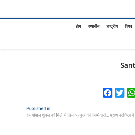
होम
स्थानीय
राष्ट्रीय
विश्व
San
F
T
ac
w
Post
Published in
e
itt
रामगोपाल शुक्ल को मिली मीडिया प्रमुख की जिम्मेदारी… प्राण प्रतिष्ठा मे
navigation
b
er
o