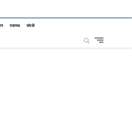
जन
स्वास्थ
संपर्क
M
e
n
u
B
u
t
t
o
n