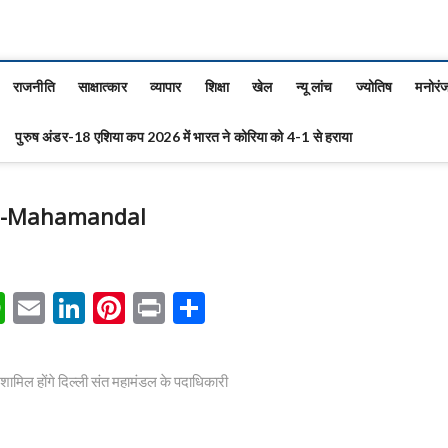
राजनीति
साक्षात्कार
व्यापार
शिक्षा
खेल
न्यू लांच
ज्योतिष
मनोरं
पुरुष अंडर-18 एशिया कप 2026 में भारत ने कोरिया को 4-1 से हराया
t-Mahamandal
W
E
Li
Pi
Pr
S
h
m
n
nt
in
h
at
ai
ke
er
t
ar
ं शामिल होंगे दिल्ली संत महामंडल के पदाधिकारी
s
l
dI
es
e
A
n
t