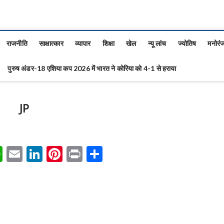
राजनीति
साक्षात्कार
व्यापार
शिक्षा
खेल
न्यू लांच
ज्योतिष
मनोरं
पुरुष अंडर-18 एशिया कप 2026 में भारत ने कोरिया को 4-1 से हराया
JP
W
E
Li
Pi
Pr
S
h
m
n
nt
in
h
at
ai
ke
er
t
ar
s
l
dI
es
e
A
n
t