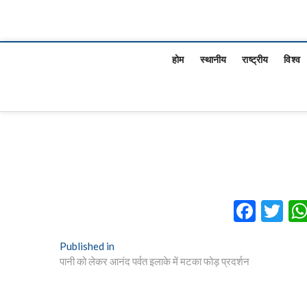
होम
स्थानीय
राष्ट्रीय
विश्व
F
T
ac
w
Post
Published in
e
itt
पानी को लेकर आनंद पर्वत इलाके में मटका फोड़ प्रदर्शन
navigation
b
er
o