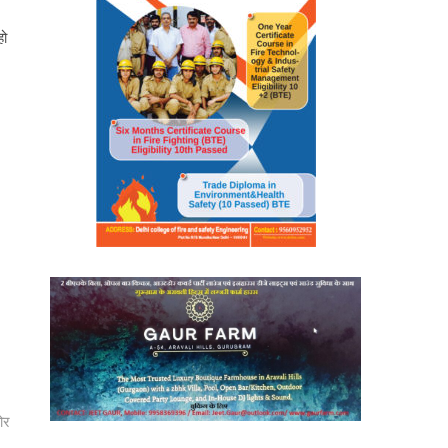
हो
ोर