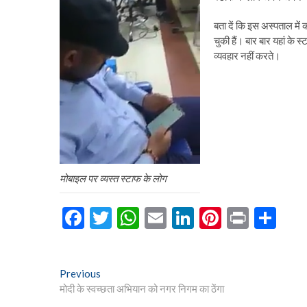
बता दें कि इस अस्पताल में 
चुकी हैं। बार बार यहां के 
व्यवहार नहीं करते।
मोबाइल पर व्यस्त स्टाफ के लोग
F
T
W
E
Li
Pi
Pr
S
ac
w
h
m
n
nt
in
h
e
itt
at
ai
ke
er
t
ar
Post
Previous
Previous
b
er
s
l
dI
es
e
post:
मोदी के स्वच्छता अभियान को नगर निगम का ठेंगा
navigation
o
A
n
t