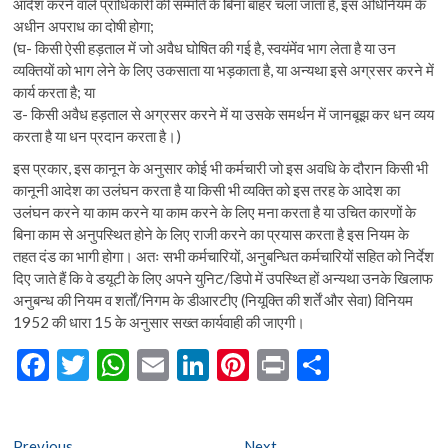
आदेश करने वाले प्राधिकारी की सम्मति के बिना बाहर चला जाता है, इस अधिनियम के
अधीन अपराध का दोषी होगा;
(घ- किसी ऐसी हड़ताल में जो अवैध घोषित की गई है, स्वयंमेंव भाग लेता है या उन
व्यक्तियों को भाग लेने के लिए उकसाता या भड़काता है, या अन्यथा इसे अग्रसर करने में
कार्य करता है; या
ड- किसी अवैध हड़ताल से अग्रसर करने में या उसके समर्थन में जानबूझ कर धन व्यय
करता है या धन प्रदान करता है।)
इस प्रकार, इस कानून के अनुसार कोई भी कर्मचारी जो इस अवधि के दौरान किसी भी
कानूनी आदेश का उलंघन करता है या किसी भी व्यक्ति को इस तरह के आदेश का
उलंघन करने या काम करने या काम करने के लिए मना करता है या उचित कारणों के
बिना काम से अनुपस्थित होने के लिए राजी करने का प्रयास करता है इस नियम के
तहत दंड का भागी होगा। अतः सभी कर्मचारियों, अनुबन्धित कर्मचारियों सहित को निर्देश
दिए जाते हैं कि वे डयूटी के लिए अपने युनिट/डिपो में उपस्थ्ति हों अन्यथा उनके खिलाफ
अनुबन्ध की नियम व शर्तों/निगम के डीआरटीए (नियूक्ति की शर्तें और सेवा) विनियम
1952 की धारा 15 के अनुसार सख्त कार्यवाही की जाएगी।
F
T
W
E
Li
Pi
Pr
S
ac
w
h
m
n
nt
in
h
e
itt
at
ai
ke
er
t
ar
Previous
Next
Previous
Next