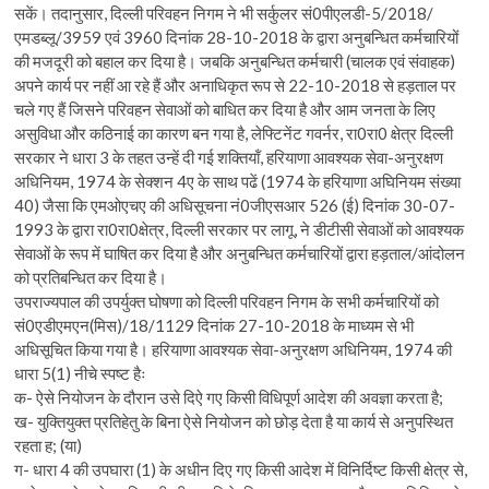
सकें। तदानुसार, दिल्ली परिवहन निगम ने भी सर्कुलर सं0पीएलडी-5/2018/
एमडब्लू/3959 एवं 3960 दिनांक 28-10-2018 के द्वारा अनुबन्धित कर्मचारियों
की मजदूरी को बहाल कर दिया है। जबकि अनुबन्धित कर्मचारी (चालक एवं संवाहक)
अपने कार्य पर नहीं आ रहे हैं और अनाधिकृत रूप से 22-10-2018 से हड़ताल पर
चले गए हैं जिसने परिवहन सेवाओं को बाधित कर दिया है और आम जनता के लिए
असुविधा और कठिनाई का कारण बन गया है, लेफ्टिनेंट गवर्नर, रा0रा0 क्षेत्र दिल्ली
सरकार ने धारा 3 के तहत उन्हें दी गई शक्तियॉं, हरियाणा आवश्यक सेवा-अनुरक्षण
अधिनियम, 1974 के सेक्शन 4ए के साथ पढें (1974 के हरियाणा अघिनियम संख्या
40) जैसा कि एमओएचए की अधिसूचना नं0जीएसआर 526 (ई) दिनांक 30-07-
1993 के द्वारा रा0रा0क्षेत्र, दिल्ली सरकार पर लागू, ने डीटीसी सेवाओं को आवश्यक
सेवाओं के रूप में घाषित कर दिया है और अनुबन्धित कर्मचारियों द्वारा हड़ताल/आंदोलन
को प्रतिबन्धित कर दिया है।
उपराज्यपाल की उपर्युक्त घोषणा को दिल्ली परिवहन निगम के सभी कर्मचारियों को
सं0एडीएमएन(मिस)/18/1129 दिनांक 27-10-2018 के माध्यम से भी
अधिसूचित किया गया है। हरियाणा आवश्यक सेवा-अनुरक्षण अधिनियम, 1974 की
धारा 5(1) नीचे स्पष्ट हैः
क- ऐसे नियोजन के दौरान उसे दिऐ गए किसी विधिपूर्ण आदेश की अवज्ञा करता है;
ख- युक्तियुक्त प्रतिहेतु के बिना ऐसे नियोजन को छोड़ देता है या कार्य से अनुपस्थित
रहता ह; (या)
ग- धारा 4 की उपघारा (1) के अधीन दिए गए किसी आदेश में विनिर्दिष्ट किसी क्षेत्र से,