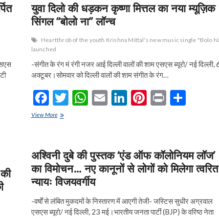
o
A
n
t
पित
युवा दिलो की धड़कन कृष्णा मित्तल का नया म्यूज़िक
o
p
सिंगल “बोलो ना” लॉन्च
k
p
Heartthrob of the youth Krishna Mittal's new music single "Bolo N
launched
 एसएस
-संगीत के रंग मं रंगी नजर आई दिल्ली वालों की शाम एसएस ब्यूरो/ नई दिल्ली, 
ेटी
अक्टूबर।सोमवार को दिल्ली वालों की शाम संगीत के रंग…
F
T
W
E
Li
Pi
Pr
S
ac
w
h
m
n
nt
in
h
युवा
View More
e
दिलो
itt
at
ai
ke
er
t
ar
की
b
er
s
l
dI
es
e
धड़कन
कृष्णा
अश्विनी दुबे की पुस्तक ‘एंड ऑफ कॉलोनियम लॉज’
o
A
n
t
मित्तल
का विमोचन… नए कानूनों से लोगों को मिलेगा त्वरित
का
 की
o
p
नया
न्यायः विजयवर्गीय
ी
म्यूज़िक
k
p
सिंगल
-वर्षों से लंबित मुकदमों के निस्तारण में आएगी तेजी- जस्टिस सुधीर अग्रवाल
“बोलो
एसएस ब्यूरो/ नई दिल्ली, 23 मई।भारतीय जनता पार्टी (BJP) के वरिष्ठ नेता
ना”