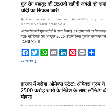
o
A
n
t
जुड़े
गुरु तेग बहादुर की 350वीं शहीदी जयंती को समर्
संग्राम
o
p
चांदी का सिक्का जारी
सिंह
k
p
Silver coin released to commemorate the 350th martyrdom
anniversary of Guru Tegh Bahadur
-सरकारी कंपनी एमएमटीसी ने तैयार किया है 20 ग्राम चांदी का सिक्का
ब्यूरो/ नई दिल्ली, 30 अक्टूबर 2025।दिल्ली सिख गुरुद्वारा प्रबंधक कम
(DSGMC) की…
F
T
W
E
Li
Pi
Pr
S
ac
w
h
m
n
nt
in
h
गुरु
View More
e
तेग
itt
at
ai
ke
er
t
ar
बहादुर
b
er
s
l
dI
es
e
की
350वीं
o
A
n
t
शहीदी
द्वारका में बसेगा ‘ओमेक्स स्टेट’: ओमेक्स ग्रुप ने
जयंती
o
p
2500 करोड़ रुपये के निवेश के साथ लॉन्चिंग क
को
समर्पित
घोषणा
k
p
चांदी
का
'Omex State' to be settled in Dwarka: Omex Group announces