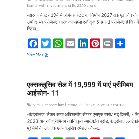
सिक्का
launch with investment of Rs 2500 crore
जारी
-द्वारका सेक्टर 19बी में ओमेक्स स्टेट का निर्माण 2027 तक पूरा होने की
उम्मीद-यह प्रोजेक्ट भारत का पहला एकीकृत 5-इन-1 प्रोजेक्ट है जिसमे
रिटेल,…
F
T
W
E
Li
Pi
Pr
S
ac
w
h
m
n
nt
in
h
द्वारका
View More
e
में
itt
at
ai
ke
er
t
ar
बसेगा
b
er
s
l
dI
es
e
‘ओमेक्स
स्टेट’:
o
A
n
t
ओमेक्स
एक्सक्लूसिव सेल में 19,999 में पाएं प्रीमियम
ग्रुप
o
p
आईफोन- 11
ने
की
k
p
2500
999
Get premium iPhone- 11 in Exclusive Sale for 19
करोड़
-कंट्रोलज़ लेकर आया अविश्वनीय ऑफर एसएस ब्यरो/ नई दिल्ली, 7 सि
रुपये
2023!अग्रणी प्रीमियम नवीनीकृत स्मार्टफोन ब्रांड, कंट्रोलज़, आईफ
के
निवेश
प्रेमियों के लिए एक एक्सक्लूसिव स्पेशल ऑफर…
के
साथ