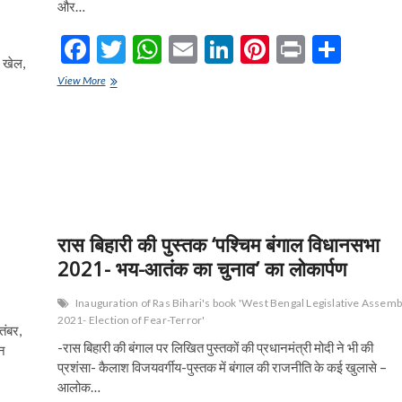
लॉन्च
और…
F
T
W
E
Li
Pi
Pr
S
ं खेल,
ac
w
h
m
n
nt
in
h
अश्विनी
View More
e
दुबे
itt
at
ai
ke
er
t
ar
की
b
er
s
l
dI
es
e
पुस्तक
‘एंड
o
A
n
t
ऑफ
कॉलोनियम
o
p
लॉज’
का
k
p
विमोचन…
रास बिहारी की पुस्तक ‘पश्चिम बंगाल विधानसभा
नए
कानूनों
2021- भय-आतंक का चुनाव’ का लोकार्पण
से
लोगों
Inauguration of Ras Bihari's book 'West Bengal Legislative Assemb
को
2021- Election of Fear-Terror'
मिलेगा
तंबर,
त्वरित
-रास बिहारी की बंगाल पर लिखित पुस्तकों की प्रधानमंत्री मोदी ने भी की
ोन
न्यायः
प्रशंसा- कैलाश विजयवर्गीय-पुस्तक में बंगाल की राजनीति के कई खुलासे –
विजयवर्गीय
आलोक…