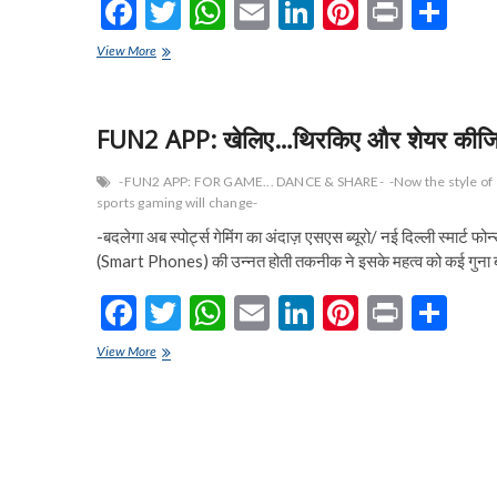
F
T
W
E
Li
Pi
Pr
S
लॉन्चिंग
ac
w
h
m
n
nt
in
h
की
एक्सक्लूसिव
View More
घोषणा
e
सेल
itt
at
ai
ke
er
t
ar
में
b
er
s
l
dI
es
e
19,999
में
FUN2 APP: खेलिए…थिरकिए और शेयर कीज
o
A
n
t
पाएं
प्रीमियम
o
p
-FUN2 APP: FOR GAME... DANCE & SHARE-
-Now the style of
आईफोन-
sports gaming will change-
11
k
p
-बदलेगा अब स्पोर्ट्स गेमिंग का अंदाज़ एसएस ब्यूरो/ नई दिल्ली स्मार्ट फोन
(Smart Phones) की उन्नत होती तकनीक ने इसके महत्व को कई गुना
F
T
W
E
Li
Pi
Pr
S
ac
w
h
m
n
nt
in
h
FUN2
View More
e
APP:
itt
at
ai
ke
er
t
ar
खेलिए…
b
er
s
l
dI
es
e
थिरकिए
और
o
A
n
t
शेयर
कीजिए
o
p