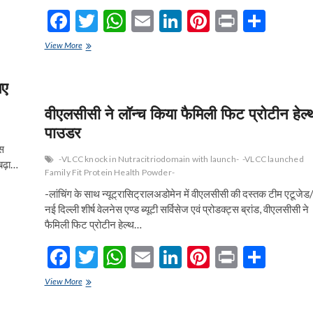
F
T
W
E
Li
Pi
Pr
S
ac
w
h
m
n
nt
in
h
रास
View More
e
बिहारी
itt
at
ai
ke
er
t
ar
की
b
er
s
l
dI
es
e
िए
पुस्तक
‘पश्चिम
o
A
n
t
बंगाल
वीएलसीसी ने लॉन्च किया फैमिली फिट प्रोटीन हेल्
विधानसभा
o
p
पाउडर
2021-
भय-
k
p
्स
आतंक
-VLCC knock in Nutracitriodomain with launch-
-VLCC launched
 बढ़ा…
का
Family Fit Protein Health Powder-
चुनाव’
-लांचिंग के साथ न्यूट्रासिट्रालअडोमेन में वीएलसीसी की दस्तक टीम एटूजेड
का
नई दिल्ली शीर्ष वेलनेस एण्ड ब्यूटी सर्विसेज एवं प्रोडक्ट्स ब्रांड, वीएलसीसी ने
लोकार्पण
फैमिली फिट प्रोटीन हेल्थ…
F
T
W
E
Li
Pi
Pr
S
ac
w
h
m
n
nt
in
h
वीएलसीसी
View More
e
ने
itt
at
ai
ke
er
t
ar
लॉन्च