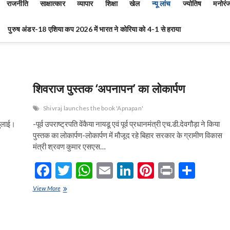
राजनीति
साक्षात्कार
व्यापार
शिक्षा
खेल
न्यू लांच
ज्योतिष
मनोरं
पुरुष अंडर-18 एशिया कप 2026 में भारत ने कोरिया को 4-1 से हराया
शिवराज पुस्तक ‘अपनापन’ का लोकार्पण
Shivraj launches the book 'Apnapan'
जुलाई।
-पूर्व उपराष्ट्रपति वेंकैया नायडू एवं पूर्व प्रधानमंत्री एच.डी.देवगौड़ा ने किया
पुस्तक का लोकार्पण-लोकार्पण में मौजूद रहे बिहार सरकार के ग्रामीण विकास
मंत्री श्रवण कुमार एसएस…
F
T
W
E
Li
Pi
Pr
S
ac
w
h
m
n
nt
in
h
शिवराज
View More
e
पुस्तक
itt
at
ai
ke
er
t
ar
‘अपनापन’
b
er
s
l
dI
es
e
का
लोकार्पण