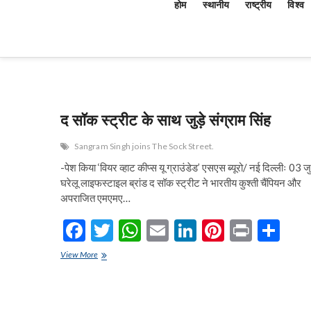
होम
स्थानीय
राष्ट्रीय
विश्व
द सॉक स्ट्रीट के साथ जुड़े संग्राम सिंह
Sangram Singh joins The Sock Street.
-पेश किया ‘वियर व्हाट कीप्स यू ग्राउंडेड’ एसएस ब्यूरो/ नई दिल्लीः 03 
घरेलू लाइफस्टाइल ब्रांड द सॉक स्ट्रीट ने भारतीय कुश्ती चैंपियन और
अपराजित एमएमए…
F
T
W
E
Li
Pi
Pr
S
ac
w
h
m
n
nt
in
h
द
View More
e
सॉक
itt
at
ai
ke
er
t
ar
स्ट्रीट
b
er
s
l
dI
es
e
के
साथ