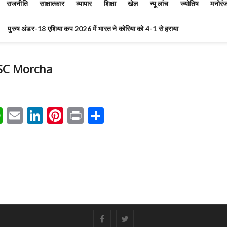
राजनीति
साक्षात्कार
व्यापार
शिक्षा
खेल
न्यू लांच
ज्योतिष
मनोरं
पुरुष अंडर-18 एशिया कप 2026 में भारत ने कोरिया को 4-1 से हराया
SC Morcha
W
E
Li
Pi
Pr
S
h
m
n
nt
in
h
at
ai
ke
er
t
ar
s
l
dI
es
e
A
n
t
p
p
#
#