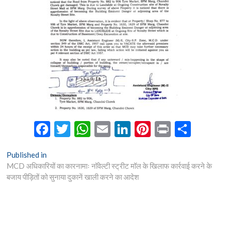
n
F
T
W
E
Li
Pi
Pr
S
ac
w
h
m
n
nt
in
h
Post
Published in
e
itt
at
ai
ke
er
t
ar
MCD अधिकारियों का कारनामाः नॉवेल्टी स्ट्रीट मॉल के खिलाफ कार्रवाई करने के
navigation
b
er
s
l
dI
es
e
बजाय पीड़ितों को सुनाया दुकानें खाली करने का आदेश
o
A
n
t
o
p