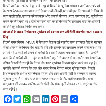
का प्रबंध पूरी तरह से दिल्ली नगर निगम के अधीन था।
दिल्ली धार्मिक महासंघ ने कुछ दिन पूर्व ही दिल्ली के चुनिंदा शमशान घाटों के प्रबंधकों
के साथ बैठक कर शमशान घाटों के आचार्यों की वर्दी, आचार्यों द्वारा क्रियाकर्म के लिये ली
जाने वाली राशि, उनका परिचय पत्र और उनकी योग्यता (मंत्र उच्चारण हेतू) सुनिश्चित
करने के लिये कहा था। दोनों संगठनों माग की है कि महापौर शमशान घाटों के आचार्यों
के लिये तुरंत दिशा-निर्देश तय करें।
दो पार्षदों के दबाव में संचालन प्रबंधन को बदनाम कर रहीं शैली ओबरॉयः राजा इकबाल
सिंह’
दिल्ली नगर निगम (MCD) में विपक्ष के नेता व पूर्व महापौर राजा इकबाल सिंह ने महापौर
शैली ओबरॉय के निगम बोध घाट के दौरे और इसके बाद संचालन करने वाली संस्था पर
लगाये गये आरोपों को अपने दो पार्षदों के दबाव में उठाया गया कदम बताया है। उन्होंने
कहा कि दो पार्षदों की मनगढ़ंत कहानी आगे बढ़ाने से बेहतर होगा महापौर अपनी पार्टी के
वरिष्ठ नेताओं से समझें कि निगम बोध घाट प्रबंधन कितना श्रेष्ठ कार्य कर रहा है।
उन्होंने आश्चर्य जतया कि एक ओर नगर निगम में नेता सदन मुकेश गोयल, दिल्ली
विधानसभा के अध्यक्ष रामनिवास गोयल और आम आदमी पार्टी के राज्यसभा सांसद
सुशील गुप्ता निगम बोध घाट के उत्कष्ट संचालन के लिए बड़ी पचायत वैश्य बीसे
अग्रवाल की जमकर तारीफ करते रहे हैं और मेयर इसी संगठन पर मनगढ़ंत आरोप
लगा रही हैं।
F
T
W
E
Li
Pi
Pr
S