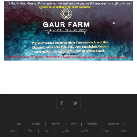
#
#
होम
स्थानीय
राष्ट्रीय
विश्व
राजनीति
साक्षात्कार
स्वास्थ
व्यापार
शिक्षा
खेल
न्यू लांच
ज्योतिष
मनोरंजन