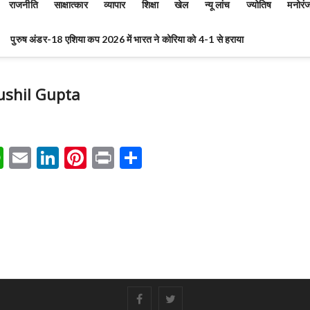
राजनीति
साक्षात्कार
व्यापार
शिक्षा
खेल
न्यू लांच
ज्योतिष
मनोरं
पुरुष अंडर-18 एशिया कप 2026 में भारत ने कोरिया को 4-1 से हराया
ushil Gupta
W
E
Li
Pi
Pr
S
h
m
n
nt
in
h
at
ai
ke
er
t
ar
s
l
dI
es
e
A
n
t
p
p
#
#