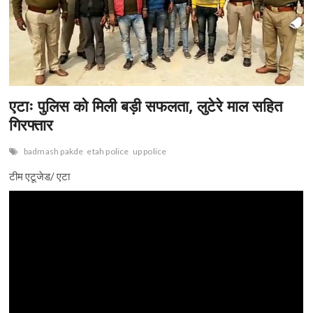
एटाः पुलिस को मिली बड़ी सफलता, लुटेरे माल सहित
गिरफ्तार
badmash pakde
etah police
up police
टीम एटूजेड/ एटा