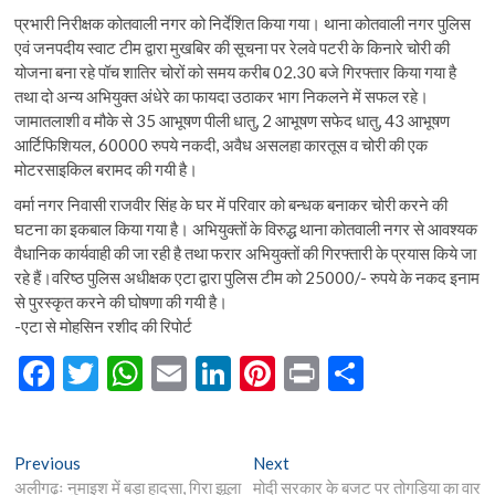
प्रभारी निरीक्षक कोतवाली नगर को निर्देशित किया गया। थाना कोतवाली नगर पुलिस
एवं जनपदीय स्वाट टीम द्वारा मुखबिर की सूचना पर रेलवे पटरी के किनारे चोरी की
योजना बना रहे पॉच शातिर चोरों को समय करीब 02.30 बजे गिरफ्तार किया गया है
तथा दो अन्य अभियुक्त अंधेरे का फायदा उठाकर भाग निकलने में सफल रहे।
जामातलाशी व मौके से 35 आभूषण पीली धातु, 2 आभूषण सफेद धातु, 43 आभूषण
आर्टिफिशियल, 60000 रुपये नकदी, अवैध असलहा कारतूस व चोरी की एक
मोटरसाइकिल बरामद की गयी है।
वर्मा नगर निवासी राजवीर सिंह के घर में परिवार को बन्धक बनाकर चोरी करने की
घटना का इकबाल किया गया है। अभियुक्तों के विरुद्ध थाना कोतवाली नगर से आवश्यक
वैधानिक कार्यवाही की जा रही है तथा फरार अभियुक्तों की गिरफ्तारी के प्रयास किये जा
रहे हैं।वरिष्ठ पुलिस अधीक्षक एटा द्वारा पुलिस टीम को 25000/- रुपये के नकद इनाम
से पुरस्कृत करने की घोषणा की गयी है।
-एटा से मोहसिन रशीद की रिपोर्ट
F
T
W
E
Li
Pi
Pr
S
ac
w
h
m
n
nt
in
h
e
itt
at
ai
ke
er
t
ar
Post
Previous
Next
Previous
Next
b
er
s
l
dI
es
e
post:
post:
अलीगढ़ः नुमाइश में बड़ा हादसा, गिरा झूला
मोदी सरकार के बजट पर तोगड़िया का वार